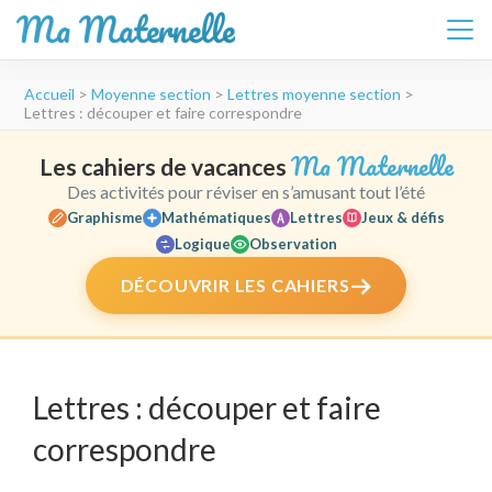
Ma Maternelle
Aller
Accueil
>
Moyenne section
>
Lettres moyenne section
>
au
Lettres : découper et faire correspondre
contenu
(Pressez
Ma Maternelle
Les cahiers de vacances
Entrée)
Des activités pour réviser en s’amusant tout l’été
Graphisme
Mathématiques
Lettres
Jeux & défis
Logique
Observation
DÉCOUVRIR LES CAHIERS
Lettres : découper et faire
correspondre