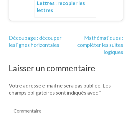
Lettres : recopier les
lettres
Navigation
Découpage : découper
Mathématiques :
de
les lignes horizontales
compléter les suites
l’article
logiques
Laisser un commentaire
Votre adresse e-mail ne sera pas publiée.
Les
champs obligatoires sont indiqués avec
*