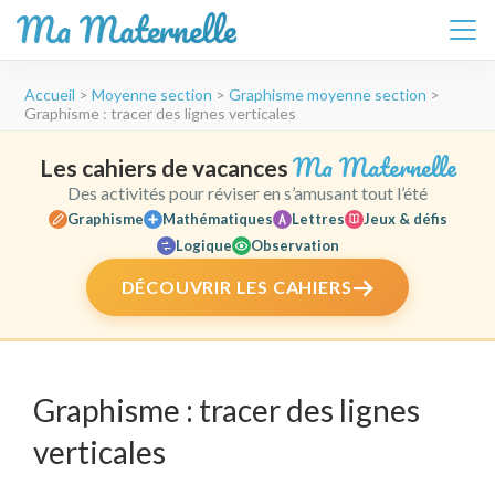
Ma Maternelle
Aller
Accueil
>
Moyenne section
>
Graphisme moyenne section
>
au
Graphisme : tracer des lignes verticales
contenu
(Pressez
Ma Maternelle
Les cahiers de vacances
Entrée)
Des activités pour réviser en s’amusant tout l’été
Graphisme
Mathématiques
Lettres
Jeux & défis
Logique
Observation
DÉCOUVRIR LES CAHIERS
Graphisme : tracer des lignes
verticales