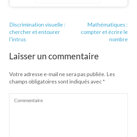
le même nombre
Navigation
Discrimination visuelle :
Mathématiques :
de
chercher et entourer
compter et écrire le
l’article
l’intrus
nombre
Laisser un commentaire
Votre adresse e-mail ne sera pas publiée.
Les
champs obligatoires sont indiqués avec
*