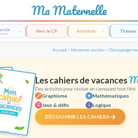
Ma Maternelle
ande
Vers le CP
Activités
Thèmes
ction
Accueil
>
Moyenne section
>
Découpage mo
M
Les cahiers de vacances
Des activités pour réviser en s’amusant tout l’été
Graphisme
Mathématiques
Jeux & défis
Logique
DÉCOUVRIR LES CAHIERS