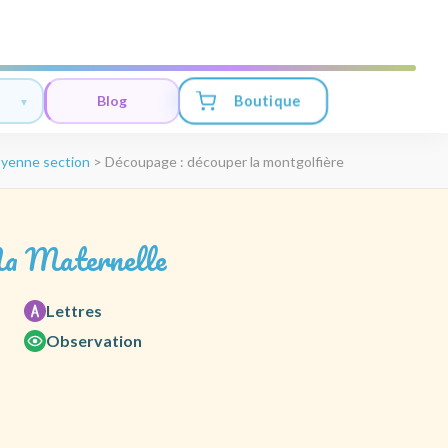
Boutique
Blog
yenne section
>
Découpage : découper la montgolfière
a Maternelle
Lettres
Observation