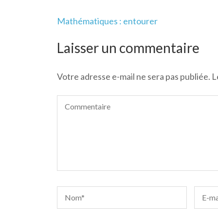
Navigation
Mathématiques : entourer
de
l’article
Laisser un commentaire
Votre adresse e-mail ne sera pas publiée.
L