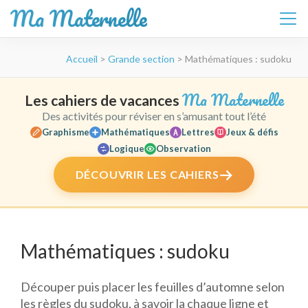
Ma Maternelle
Aller
Accueil
>
Grande section
>
Mathématiques : sudoku
au
contenu
(Pressez
Ma Maternelle
Les cahiers de vacances
Entrée)
Des activités pour réviser en s’amusant tout l’été
Graphisme
Mathématiques
Lettres
Jeux & défis
Logique
Observation
DÉCOUVRIR LES CAHIERS
Mathématiques : sudoku
Découper puis placer les feuilles d’automne selon
les règles du sudoku, à savoir la chaque ligne et