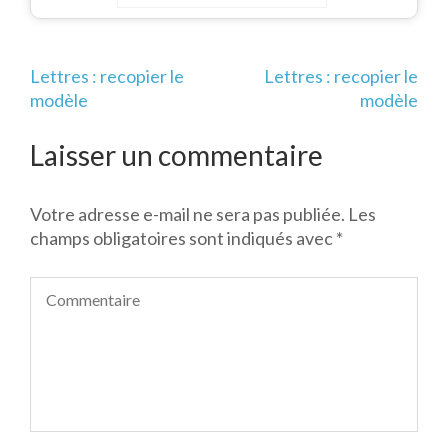
chiffre
Navigation
Lettres : recopier le
Lettres : recopier le
de
modèle
modèle
l’article
Laisser un commentaire
Votre adresse e-mail ne sera pas publiée.
Les
champs obligatoires sont indiqués avec
*