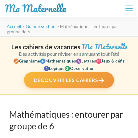
Ma Maternelle
Aller
Accueil
>
Grande section
>
Mathématiques : entourer par
au
groupe de 6
contenu
(Pressez
Ma Maternelle
Les cahiers de vacances
Entrée)
Des activités pour réviser en s’amusant tout l’été
Graphisme
Mathématiques
Lettres
Jeux & défis
Logique
Observation
DÉCOUVRIR LES CAHIERS
Mathématiques : entourer par
groupe de 6