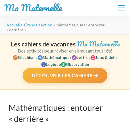
Ma Maternelle
Aller
Accueil
>
Grande section
>
Mathématiques : entourer
au
« derrière »
contenu
(Pressez
Ma Maternelle
Les cahiers de vacances
Entrée)
Des activités pour réviser en s’amusant tout l’été
Graphisme
Mathématiques
Lettres
Jeux & défis
Logique
Observation
DÉCOUVRIR LES CAHIERS
Mathématiques : entourer
« derrière »