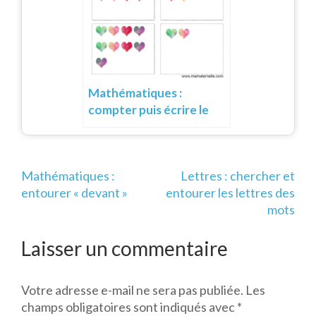
Mathématiques :
compter puis écrire le
chiffre
Navigation
Mathématiques :
Lettres : chercher et
de
entourer « devant »
entourer les lettres des
l’article
mots
Laisser un commentaire
Votre adresse e-mail ne sera pas publiée.
Les
champs obligatoires sont indiqués avec
*