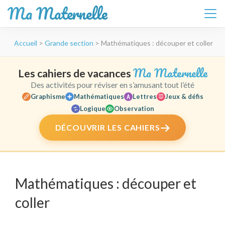
Ma Maternelle
Aller
Accueil
>
Grande section
>
Mathématiques : découper et coller
au
contenu
(Pressez
Ma Maternelle
Les cahiers de vacances
Entrée)
Des activités pour réviser en s’amusant tout l’été
Graphisme
Mathématiques
Lettres
Jeux & défis
Logique
Observation
DÉCOUVRIR LES CAHIERS
Mathématiques : découper et
coller