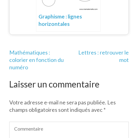
Graphisme : lignes
horizontales
Navigation
Mathématiques :
Lettres : retrouver le
de
colorier en fonction du
mot
l’article
numéro
Laisser un commentaire
Votre adresse e-mail ne sera pas publiée.
Les
champs obligatoires sont indiqués avec
*