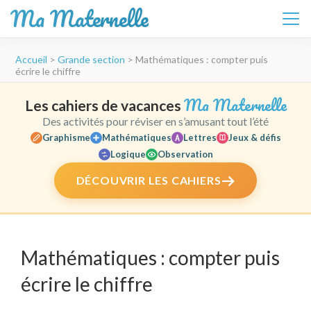
Ma Maternelle
Aller
Accueil
>
Grande section
>
Mathématiques : compter puis
au
écrire le chiffre
contenu
(Pressez
Ma Maternelle
Les cahiers de vacances
Entrée)
Des activités pour réviser en s’amusant tout l’été
Graphisme
Mathématiques
Lettres
Jeux & défis
Logique
Observation
DÉCOUVRIR LES CAHIERS
Mathématiques : compter puis
écrire le chiffre