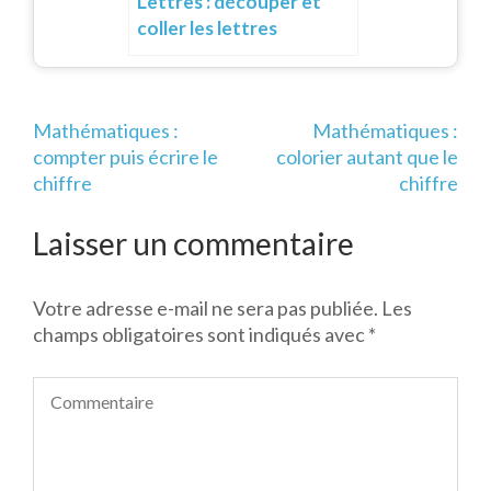
Lettres : découper et
coller les lettres
Navigation
Mathématiques :
Mathématiques :
de
compter puis écrire le
colorier autant que le
l’article
chiffre
chiffre
Laisser un commentaire
Votre adresse e-mail ne sera pas publiée.
Les
champs obligatoires sont indiqués avec
*