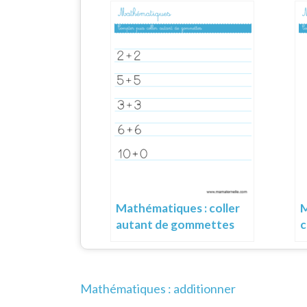
Mathématiques : coller
M
autant de gommettes
c
Navigation
Mathématiques : additionner
de