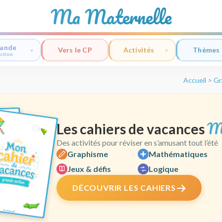
Ma Maternelle
ande
Vers le CP
Activités
Thèmes
ction
Accueil
>
Gr
M
Les cahiers de vacances
Des activités pour réviser en s’amusant tout l’été
Graphisme
Mathématiques
Jeux & défis
Logique
DÉCOUVRIR LES CAHIERS