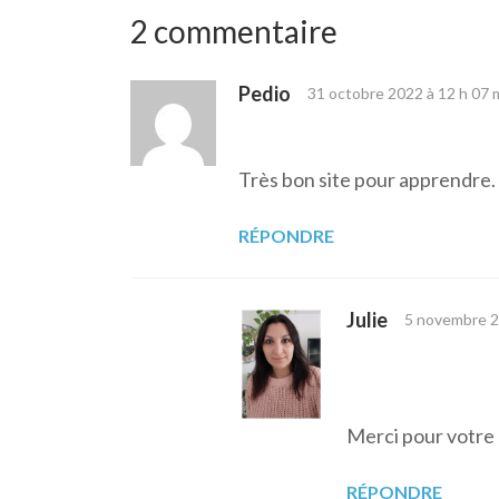
l’article
2 commentaire
Pedio
31 octobre 2022 à 12 h 07 
Très bon site pour apprendre.
RÉPONDRE
Julie
5 novembre 2
Merci pour votre
RÉPONDRE