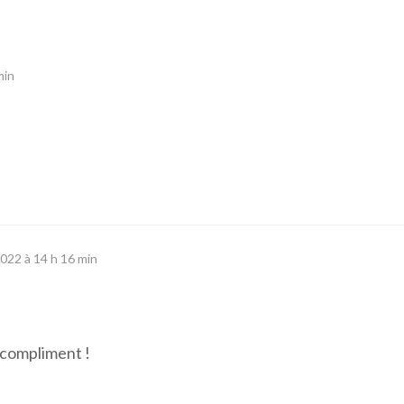
min
022 à 14 h 16 min
 compliment !