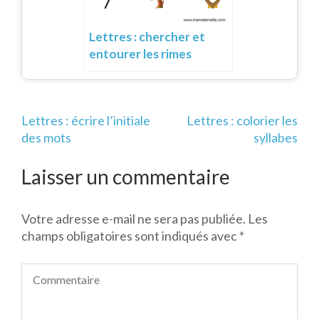
Lettres : chercher et
entourer les rimes
Navigation
Lettres : écrire l’initiale
Lettres : colorier les
de
des mots
syllabes
l’article
Laisser un commentaire
Votre adresse e-mail ne sera pas publiée.
Les
champs obligatoires sont indiqués avec
*