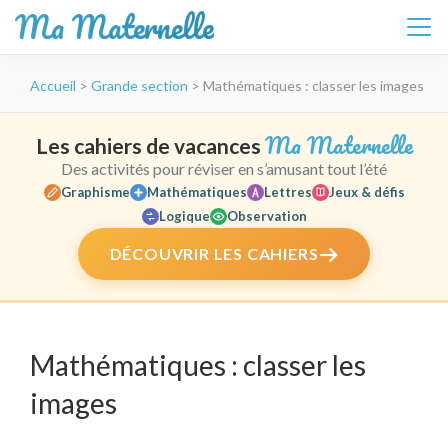
Ma Maternelle
Aller
Accueil
>
Grande section
>
Mathématiques : classer les images
au
contenu
(Pressez
Ma Maternelle
Les cahiers de vacances
Entrée)
Des activités pour réviser en s’amusant tout l’été
Graphisme
Mathématiques
Lettres
Jeux & défis
Logique
Observation
DÉCOUVRIR LES CAHIERS
Mathématiques : classer les
images