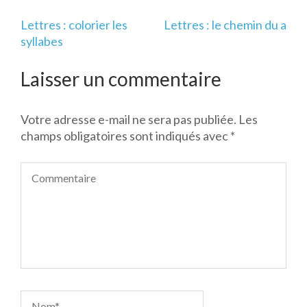
Navigation
Lettres : colorier les
Lettres : le chemin du a
de
syllabes
l’article
Laisser un commentaire
Votre adresse e-mail ne sera pas publiée.
Les
champs obligatoires sont indiqués avec
*