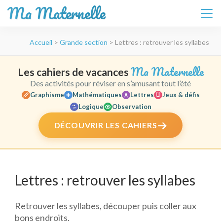
Ma Maternelle
Aller
Accueil
>
Grande section
>
Lettres : retrouver les syllabes
au
contenu
(Pressez
Ma Maternelle
Les cahiers de vacances
Entrée)
Des activités pour réviser en s’amusant tout l’été
Graphisme
Mathématiques
Lettres
Jeux & défis
Logique
Observation
DÉCOUVRIR LES CAHIERS
Lettres : retrouver les syllabes
Retrouver les syllabes, découper puis coller aux
bons endroits.