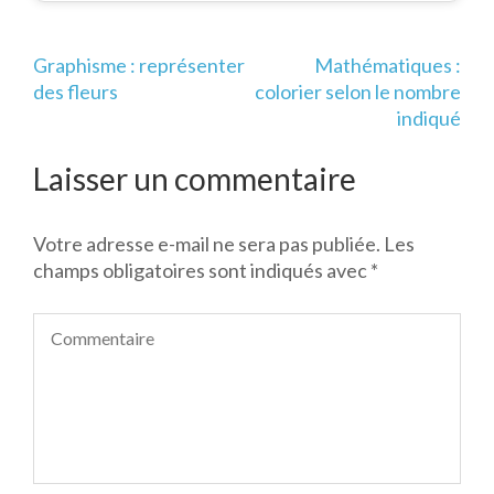
Navigation
Graphisme : représenter
Mathématiques :
de
des fleurs
colorier selon le nombre
l’article
indiqué
Laisser un commentaire
Votre adresse e-mail ne sera pas publiée.
Les
champs obligatoires sont indiqués avec
*