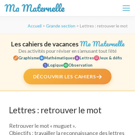
Ma Maternelle
Aller
Accueil
>
Grande section
>
Lettres : retrouver le mot
au
contenu
(Pressez
Ma Maternelle
Les cahiers de vacances
Entrée)
Des activités pour réviser en s’amusant tout l’été
Graphisme
Mathématiques
Lettres
Jeux & défis
Logique
Observation
DÉCOUVRIR LES CAHIERS
Lettres : retrouver le mot
Retrouver le mot « muguet ».
Objectifs : travailler la reconnaissance des lettres