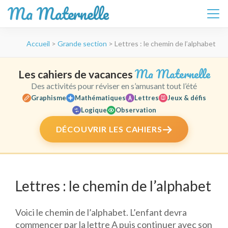
Ma Maternelle
Aller
Accueil
>
Grande section
>
Lettres : le chemin de l’alphabet
au
contenu
(Pressez
Ma Maternelle
Les cahiers de vacances
Entrée)
Des activités pour réviser en s’amusant tout l’été
Graphisme
Mathématiques
Lettres
Jeux & défis
Logique
Observation
DÉCOUVRIR LES CAHIERS
Lettres : le chemin de l’alphabet
Voici le chemin de l’alphabet. L’enfant devra
commencer par la lettre A puis continuer avec son