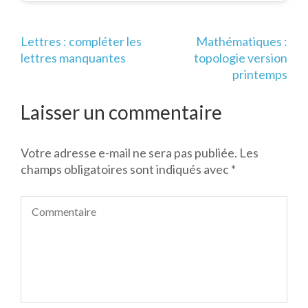
Navigation
Lettres : compléter les
Mathématiques :
de
lettres manquantes
topologie version
l’article
printemps
Laisser un commentaire
Votre adresse e-mail ne sera pas publiée.
Les
champs obligatoires sont indiqués avec
*