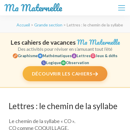
Ma Maternelle
Aller
Accueil
>
Grande section
>
Lettres : le chemin de la syllabe
au
contenu
(Pressez
Ma Maternelle
Les cahiers de vacances
Entrée)
Des activités pour réviser en s’amusant tout l’été
Graphisme
Mathématiques
Lettres
Jeux & défis
Logique
Observation
DÉCOUVRIR LES CAHIERS
Lettres : le chemin de la syllabe
Le chemin de la syllabe « CO ».
CO comme COQUILLAGE.