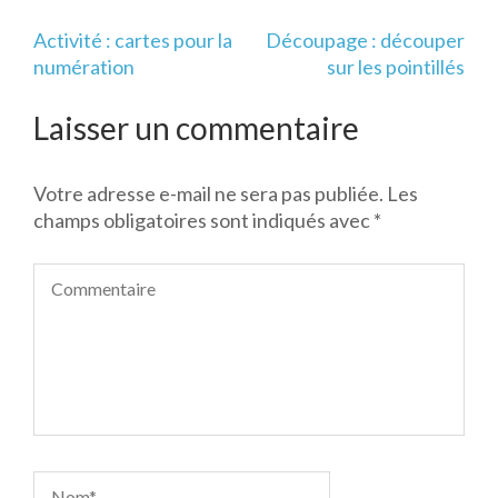
Navigation
Activité : cartes pour la
Découpage : découper
de
numération
sur les pointillés
l’article
Laisser un commentaire
Votre adresse e-mail ne sera pas publiée.
Les
champs obligatoires sont indiqués avec
*