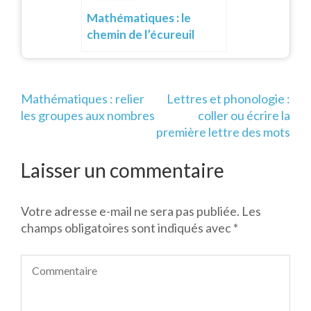
Mathématiques : le
chemin de l’écureuil
Navigation
Mathématiques : relier
Lettres et phonologie :
de
les groupes aux nombres
coller ou écrire la
l’article
première lettre des mots
Laisser un commentaire
Votre adresse e-mail ne sera pas publiée.
Les
champs obligatoires sont indiqués avec
*