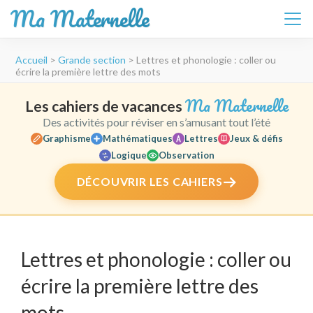
Ma Maternelle
Aller
Accueil
>
Grande section
>
Lettres et phonologie : coller ou
au
écrire la première lettre des mots
contenu
(Pressez
Ma Maternelle
Les cahiers de vacances
Entrée)
Des activités pour réviser en s’amusant tout l’été
Graphisme
Mathématiques
Lettres
Jeux & défis
Logique
Observation
DÉCOUVRIR LES CAHIERS
Lettres et phonologie : coller ou
écrire la première lettre des
mots