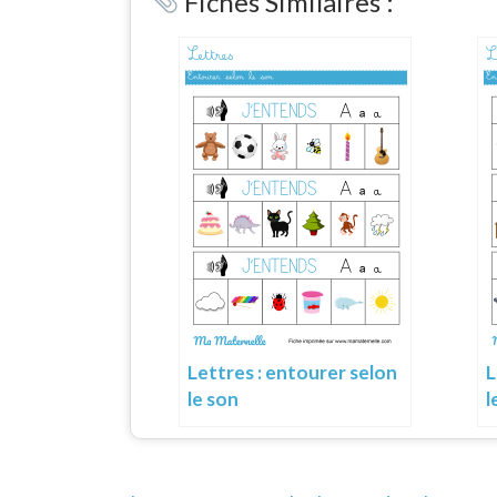
Fiches Similaires :
Lettres : entourer selon
L
le son
l