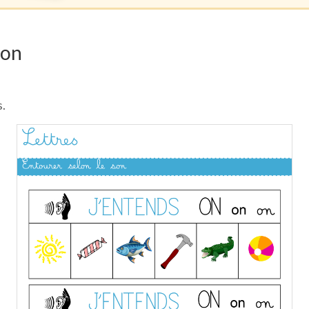
son
s.