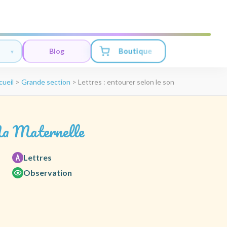
Boutique
Blog
cueil
>
Grande section
>
Lettres : entourer selon le son
a Maternelle
Lettres
Observation