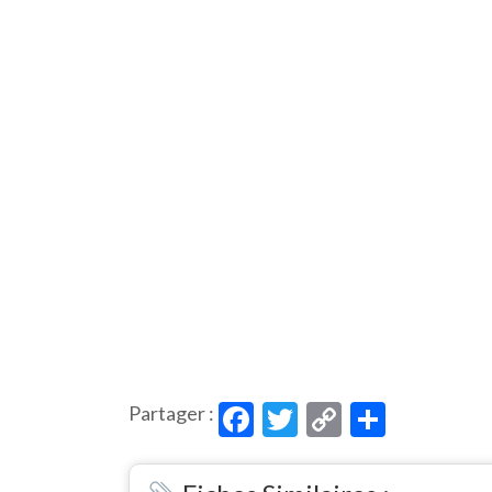
Facebook
Twitter
Copy
Partag
Partager :
Link