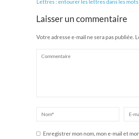
Navigation
Lettres : entourer les lettres dans les mots
de
l’article
Laisser un commentaire
Votre adresse e-mail ne sera pas publiée.
L
Enregistrer mon nom, mon e-mail et mon