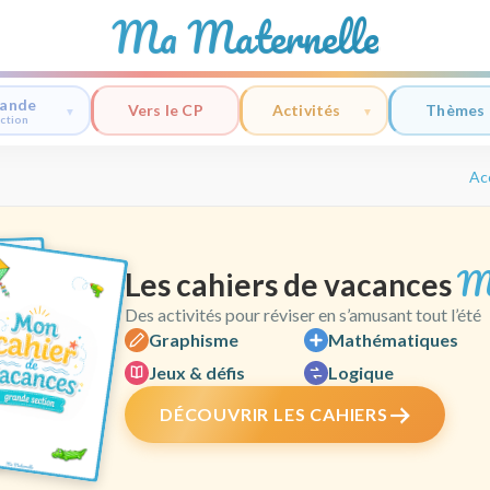
Ma Maternelle
ande
Vers le CP
Activités
Thèmes
ction
Ac
M
Les cahiers de vacances
Des activités pour réviser en s’amusant tout l’été
Graphisme
Mathématiques
Jeux & défis
Logique
DÉCOUVRIR LES CAHIERS