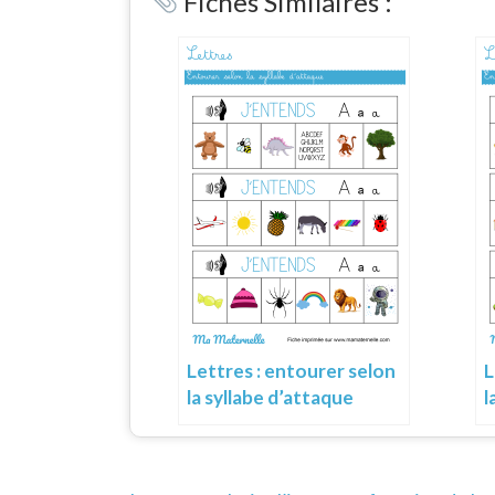
Fiches Similaires :
Lettres : entourer selon
L
la syllabe d’attaque
l