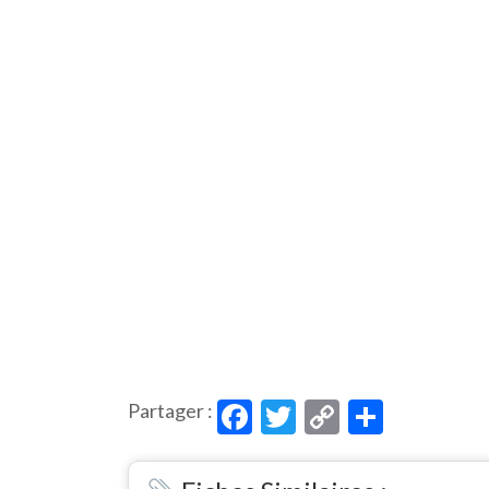
Facebook
Twitter
Copy
Partag
Partager :
Link