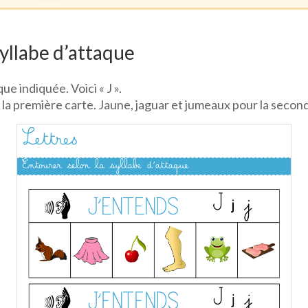
syllabe d’attaque
ue indiquée. Voici « J ».
 la première carte. Jaune, jaguar et jumeaux pour la seconde