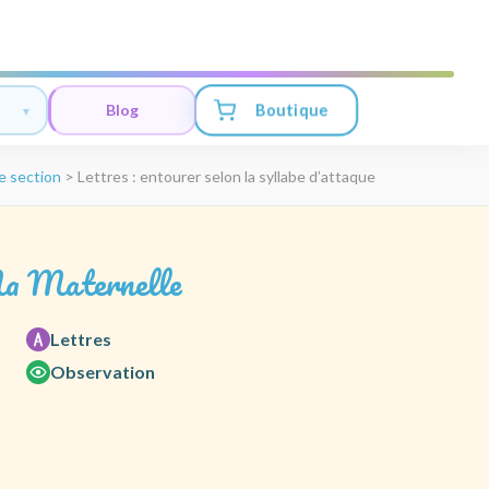
Boutique
Blog
e section
>
Lettres : entourer selon la syllabe d’attaque
a Maternelle
Lettres
Observation