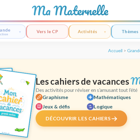
Ma Maternelle
ande
Vers le CP
Activités
Thèmes
ction
Accueil
>
Grand
M
Les cahiers de vacances
Des activités pour réviser en s’amusant tout l’été
Graphisme
Mathématiques
Jeux & défis
Logique
DÉCOUVRIR LES CAHIERS