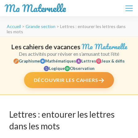
Ma Maternelle
Aller
Accueil
>
Grande section
>
Lettres : entourer les lettres dans
au
les mots
contenu
(Pressez
Ma Maternelle
Les cahiers de vacances
Entrée)
Des activités pour réviser en s’amusant tout l’été
Graphisme
Mathématiques
Lettres
Jeux & défis
Logique
Observation
DÉCOUVRIR LES CAHIERS
Lettres : entourer les lettres
dans les mots