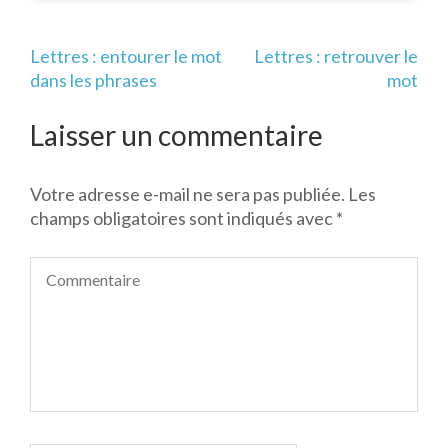
Navigation
Lettres : entourer le mot
Lettres : retrouver le
de
dans les phrases
mot
l’article
Laisser un commentaire
Votre adresse e-mail ne sera pas publiée.
Les
champs obligatoires sont indiqués avec
*