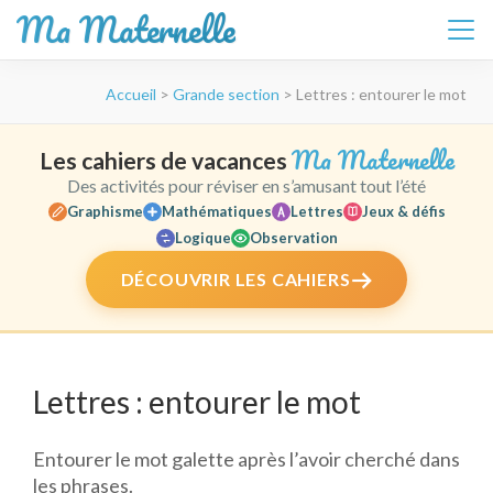
Ma Maternelle
Aller
Accueil
>
Grande section
>
Lettres : entourer le mot
au
contenu
(Pressez
Ma Maternelle
Les cahiers de vacances
Entrée)
Des activités pour réviser en s’amusant tout l’été
Graphisme
Mathématiques
Lettres
Jeux & défis
Logique
Observation
DÉCOUVRIR LES CAHIERS
Lettres : entourer le mot
Entourer le mot galette après l’avoir cherché dans
les phrases.