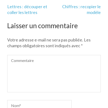
Navigation
Lettres : découper et
Chiffres : recopier le
de
coller les lettres
modèle
l’article
Laisser un commentaire
Votre adresse e-mail ne sera pas publiée.
Les
champs obligatoires sont indiqués avec
*