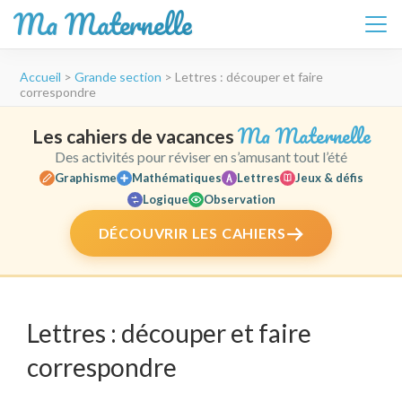
Ma Maternelle
Aller
Accueil
>
Grande section
>
Lettres : découper et faire
au
correspondre
contenu
(Pressez
Ma Maternelle
Les cahiers de vacances
Entrée)
Des activités pour réviser en s’amusant tout l’été
Graphisme
Mathématiques
Lettres
Jeux & défis
Logique
Observation
DÉCOUVRIR LES CAHIERS
Lettres : découper et faire
correspondre