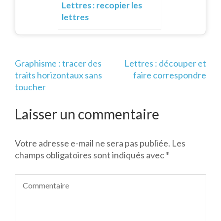
Lettres : recopier les
lettres
Navigation
Graphisme : tracer des
Lettres : découper et
de
traits horizontaux sans
faire correspondre
l’article
toucher
Laisser un commentaire
Votre adresse e-mail ne sera pas publiée.
Les
champs obligatoires sont indiqués avec
*