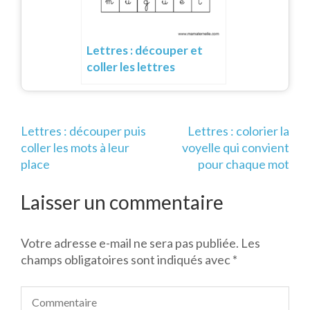
Lettres : découper et
coller les lettres
Navigation
Lettres : découper puis
Lettres : colorier la
de
coller les mots à leur
voyelle qui convient
l’article
place
pour chaque mot
Laisser un commentaire
Votre adresse e-mail ne sera pas publiée.
Les
champs obligatoires sont indiqués avec
*