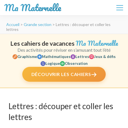
Ma Maternelle
Aller
Accueil
>
Grande section
>
Lettres : découper et coller les
au
lettres
contenu
(Pressez
Ma Maternelle
Les cahiers de vacances
Entrée)
Des activités pour réviser en s’amusant tout l’été
Graphisme
Mathématiques
Lettres
Jeux & défis
Logique
Observation
DÉCOUVRIR LES CAHIERS
Lettres : découper et coller les
lettres