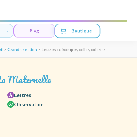
Boutique
Blog
il
>
Grande section
>
Lettres : découper, coller, colorier
a Maternelle
Lettres
Observation