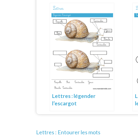
Lettres : légender
L
l’escargot
l
Navigation
Lettres : Entourer les mots