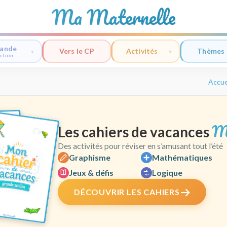
Ma Maternelle
ande
Vers le CP
Activités
Thèmes
ction
Accue
M
Les cahiers de vacances
Des activités pour réviser en s’amusant tout l’été
Graphisme
Mathématiques
Jeux & défis
Logique
DÉCOUVRIR LES CAHIERS