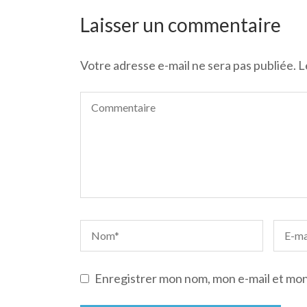
de
l’article
Laisser un commentaire
Votre adresse e-mail ne sera pas publiée.
L
Enregistrer mon nom, mon e-mail et mon