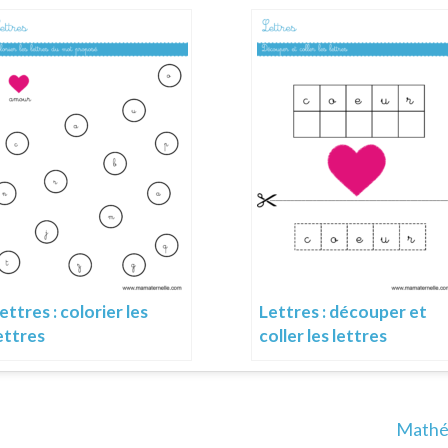
ettres : colorier les
Lettres : découper et
ettres
coller les lettres
Mathém