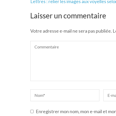
Navigation
Lettres : relier les images aux voyelles sel
de
l’article
Laisser un commentaire
Votre adresse e-mail ne sera pas publiée.
L
Enregistrer mon nom, mon e-mail et mon