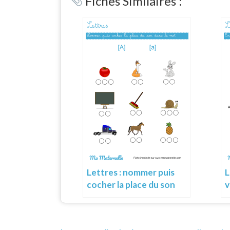
Fiches Similaires :
L
Lettres : nommer puis
v
cocher la place du son
c