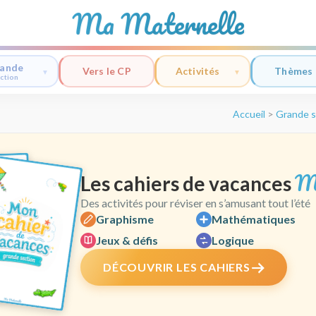
Ma Maternelle
ande
Vers le CP
Activités
Thèmes
ction
Accueil
>
Grande s
M
Les cahiers de vacances
Des activités pour réviser en s’amusant tout l’été
Graphisme
Mathématiques
Jeux & défis
Logique
DÉCOUVRIR LES CAHIERS