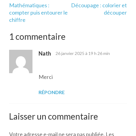
Navigation
Mathématiques :
Découpage : colorier et
de
compter puis entourer le
découper
l’article
chiffre
1 commentaire
Nath
26 janvier 2025 à 19 h 26 min
Merci
RÉPONDRE
Laisser un commentaire
Votre adresse e-mail ne sera pas publiée.
Les