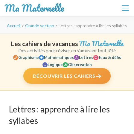
Ma Maternelle
Aller
Accueil
>
Grande section
>
Lettres : apprendre à lire les syllabes
au
contenu
(Pressez
Ma Maternelle
Les cahiers de vacances
Entrée)
Des activités pour réviser en s’amusant tout l’été
Graphisme
Mathématiques
Lettres
Jeux & défis
Logique
Observation
DÉCOUVRIR LES CAHIERS
Lettres : apprendre à lire les
syllabes