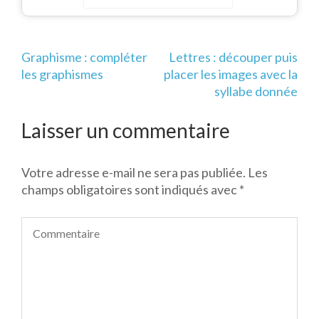
Navigation
Graphisme : compléter
Lettres : découper puis
de
les graphismes
placer les images avec la
l’article
syllabe donnée
Laisser un commentaire
Votre adresse e-mail ne sera pas publiée.
Les
champs obligatoires sont indiqués avec
*