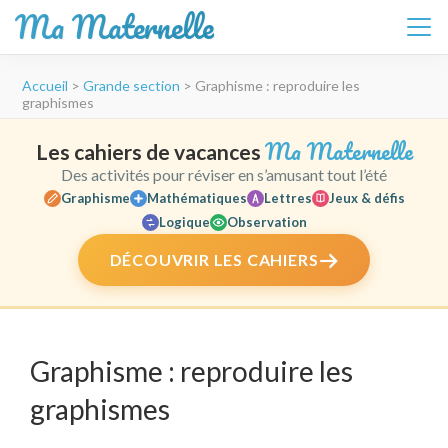
Ma Maternelle
Aller
Accueil
>
Grande section
>
Graphisme : reproduire les
au
graphismes
contenu
(Pressez
Ma Maternelle
Les cahiers de vacances
Entrée)
Des activités pour réviser en s’amusant tout l’été
Graphisme
Mathématiques
Lettres
Jeux & défis
Logique
Observation
DÉCOUVRIR LES CAHIERS
Graphisme : reproduire les
graphismes