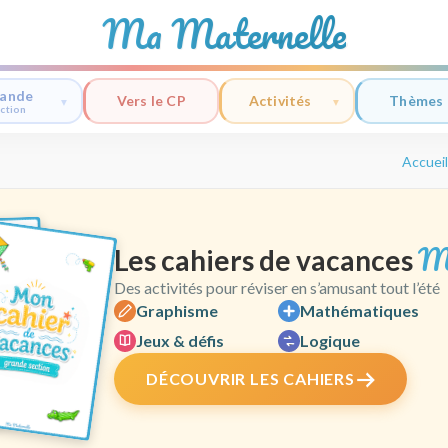
Ma Maternelle
ande
Vers le CP
Activités
Thèmes
ction
Accueil
M
Les cahiers de vacances
Des activités pour réviser en s’amusant tout l’été
Graphisme
Mathématiques
Jeux & défis
Logique
DÉCOUVRIR LES CAHIERS