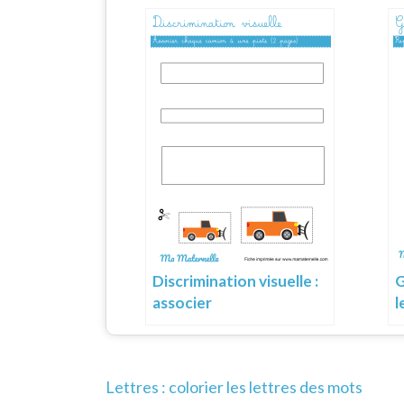
Discrimination visuelle :
G
associer
l
Navigation
Lettres : colorier les lettres des mots