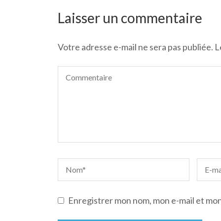
de
l’article
Laisser un commentaire
Votre adresse e-mail ne sera pas publiée.
L
Enregistrer mon nom, mon e-mail et mon