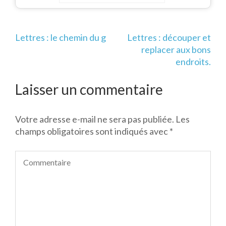
Navigation
Lettres : le chemin du g
Lettres : découper et
de
replacer aux bons
l’article
endroits.
Laisser un commentaire
Votre adresse e-mail ne sera pas publiée.
Les
champs obligatoires sont indiqués avec
*