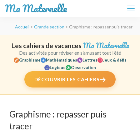
Ma Maternelle
Aller
Accueil
>
Grande section
>
Graphisme : repasser puis tracer
au
contenu
(Pressez
Ma Maternelle
Les cahiers de vacances
Entrée)
Des activités pour réviser en s’amusant tout l’été
Graphisme
Mathématiques
Lettres
Jeux & défis
Logique
Observation
DÉCOUVRIR LES CAHIERS
Graphisme : repasser puis
tracer