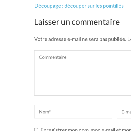
Navigation
Découpage : découper sur les pointillés
de
l’article
Laisser un commentaire
Votre adresse e-mail ne sera pas publiée.
L
Enregistrer mon nom, mon e-mail et mon