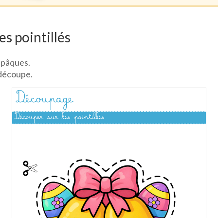
s pointillés
e pâques.
e découpe.