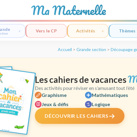
Ma Maternelle
ande
Vers le CP
Activités
Thèmes
ction
Accueil
>
Grande section
>
Découpage gr
M
Les cahiers de vacances
Des activités pour réviser en s’amusant tout l’été
Graphisme
Mathématiques
Jeux & défis
Logique
DÉCOUVRIR LES CAHIERS