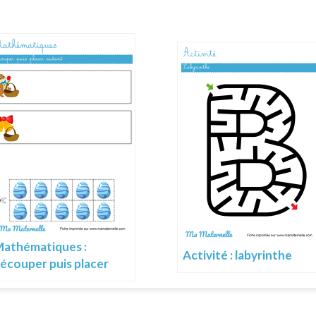
athématiques :
Activité : labyrinthe
écouper puis placer
utant