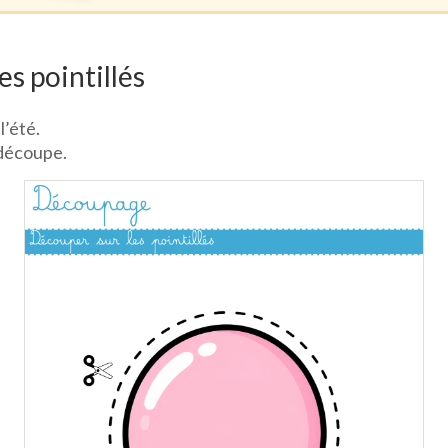
s pointillés
l’été.
e découpe.