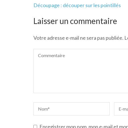
Navigation
Découpage : découper sur les pointillés
de
l’article
Laisser un commentaire
Votre adresse e-mail ne sera pas publiée.
L
Enregistrer mon nom, mon e-mail et mon