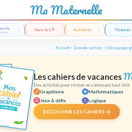
Ma Maternelle
ande
Vers le CP
Activités
Thèmes
ction
Accueil
>
Grande section
>
Découpage gr
M
Les cahiers de vacances
Des activités pour réviser en s’amusant tout l’été
Graphisme
Mathématiques
Jeux & défis
Logique
DÉCOUVRIR LES CAHIERS