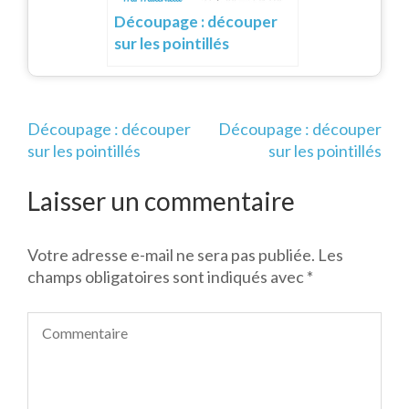
Découpage : découper
sur les pointillés
Navigation
Découpage : découper
Découpage : découper
de
sur les pointillés
sur les pointillés
l’article
Laisser un commentaire
Votre adresse e-mail ne sera pas publiée.
Les
champs obligatoires sont indiqués avec
*