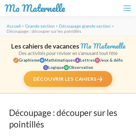
Ma Maternelle
Aller
Accueil
>
Grande section
>
Découpage grande section
>
au
Découpage : découper sur les pointillés
contenu
(Pressez
Ma Maternelle
Les cahiers de vacances
Entrée)
Des activités pour réviser en s’amusant tout l’été
Graphisme
Mathématiques
Lettres
Jeux & défis
Logique
Observation
DÉCOUVRIR LES CAHIERS
Découpage : découper sur les
pointillés