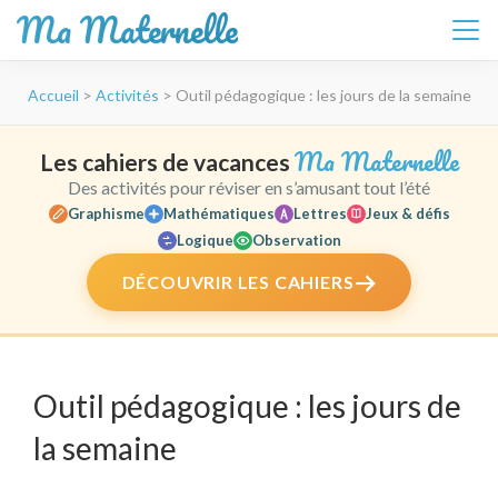
Ma Maternelle
Aller
Accueil
>
Activités
>
Outil pédagogique : les jours de la semaine
au
contenu
(Pressez
Ma Maternelle
Les cahiers de vacances
Entrée)
Des activités pour réviser en s’amusant tout l’été
Graphisme
Mathématiques
Lettres
Jeux & défis
Logique
Observation
DÉCOUVRIR LES CAHIERS
Outil pédagogique : les jours de
la semaine