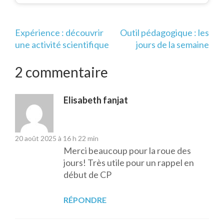
Navigation
Expérience : découvrir
Outil pédagogique : les
de
une activité scientifique
jours de la semaine
l’article
2 commentaire
Elisabeth fanjat
20 août 2025 à 16 h 22 min
Merci beaucoup pour la roue des
jours! Très utile pour un rappel en
début de CP
RÉPONDRE