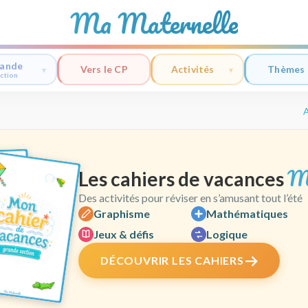
Ma Maternelle
ande
Vers le CP
Activités
Thèmes
ction
A
M
Les cahiers de vacances
Des activités pour réviser en s’amusant tout l’été
Graphisme
Mathématiques
Jeux & défis
Logique
DÉCOUVRIR LES CAHIERS