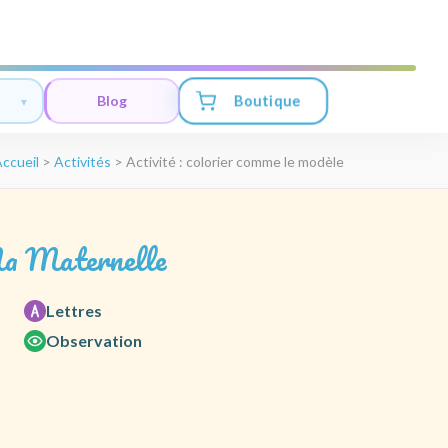
Boutique
Blog
ccueil
>
Activités
>
Activité : colorier comme le modèle
a Maternelle
Lettres
Observation