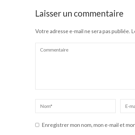
de
l’article
Laisser un commentaire
Votre adresse e-mail ne sera pas publiée.
L
Enregistrer mon nom, mon e-mail et mon