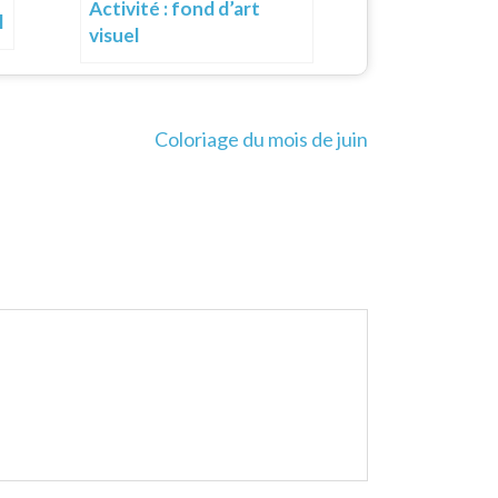
Activité : fond d’art
l
visuel
Coloriage du mois de juin