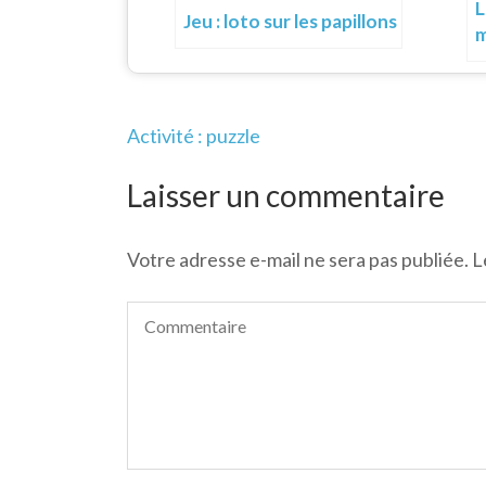
L
Jeu : loto sur les papillons
m
Navigation
Activité : puzzle
de
l’article
Laisser un commentaire
Votre adresse e-mail ne sera pas publiée.
L