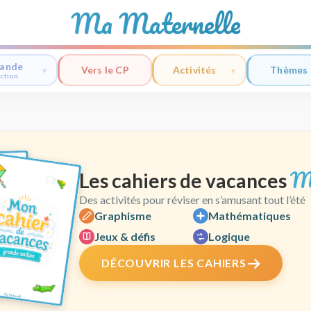
Ma Maternelle
ande
Vers le CP
Activités
Thèmes
ction
M
Les cahiers de vacances
Des activités pour réviser en s’amusant tout l’été
Graphisme
Mathématiques
Jeux & défis
Logique
DÉCOUVRIR LES CAHIERS