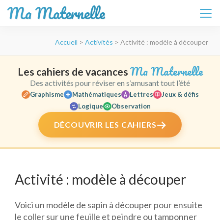
Ma Maternelle
Aller
Accueil
>
Activités
>
Activité : modèle à découper
au
contenu
(Pressez
Ma Maternelle
Les cahiers de vacances
Entrée)
Des activités pour réviser en s’amusant tout l’été
Graphisme
Mathématiques
Lettres
Jeux & défis
Logique
Observation
DÉCOUVRIR LES CAHIERS
Activité : modèle à découper
Voici un modèle de sapin à découper pour ensuite
le coller sur une feuille et peindre ou tamponner