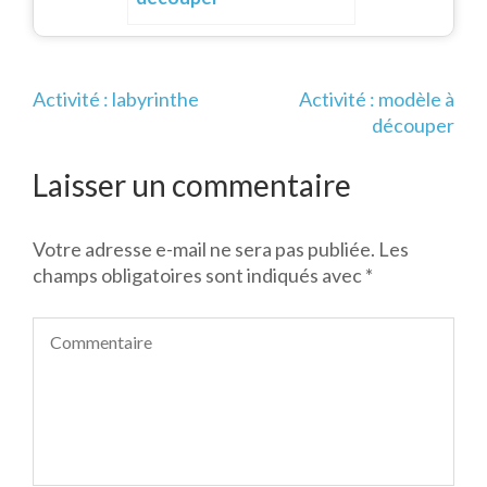
Navigation
Activité : labyrinthe
Activité : modèle à
de
découper
l’article
Laisser un commentaire
Votre adresse e-mail ne sera pas publiée.
Les
champs obligatoires sont indiqués avec
*