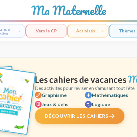
Ma Maternelle
ande
Vers le CP
Activités
Thèmes
ction
M
Les cahiers de vacances
Des activités pour réviser en s’amusant tout l’été
Graphisme
Mathématiques
Jeux & défis
Logique
DÉCOUVRIR LES CAHIERS