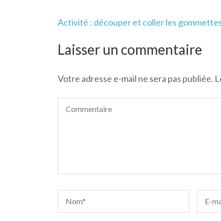
Navigation
Activité : découper et coller les gommette
de
l’article
Laisser un commentaire
Votre adresse e-mail ne sera pas publiée.
L