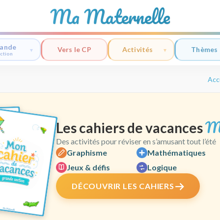
Ma Maternelle
ande
Vers le CP
Activités
Thèmes
ction
Acc
M
Les cahiers de vacances
Des activités pour réviser en s’amusant tout l’été
Graphisme
Mathématiques
Jeux & défis
Logique
DÉCOUVRIR LES CAHIERS