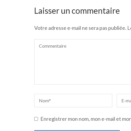
de
l’article
Laisser un commentaire
Votre adresse e-mail ne sera pas publiée.
L
Enregistrer mon nom, mon e-mail et mon