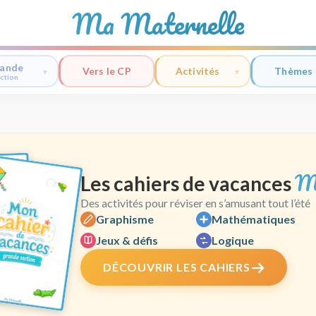
Ma Maternelle
ande
Vers le CP
Activités
Thèmes
ction
M
Les cahiers de vacances
Des activités pour réviser en s’amusant tout l’été
Graphisme
Mathématiques
Jeux & défis
Logique
DÉCOUVRIR LES CAHIERS