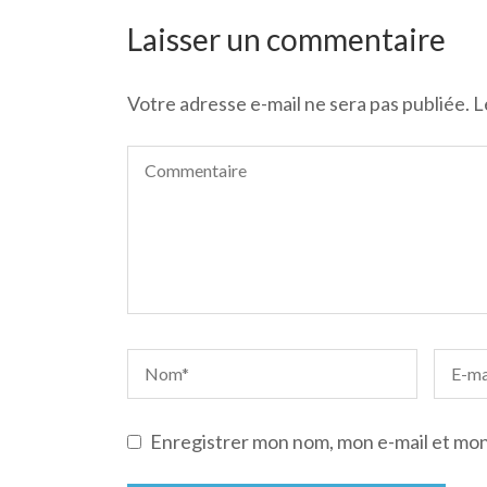
de
l’article
Laisser un commentaire
Votre adresse e-mail ne sera pas publiée.
L
Enregistrer mon nom, mon e-mail et mon