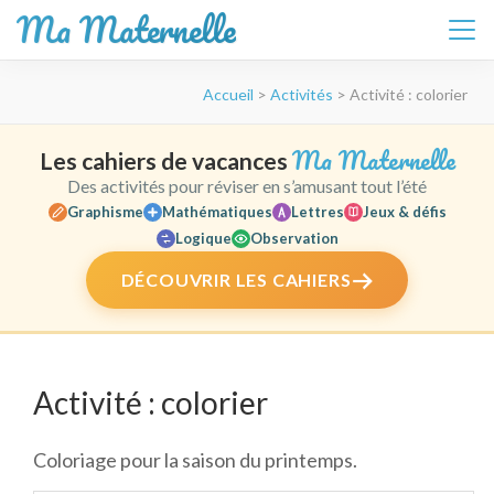
Ma Maternelle
Aller
Accueil
>
Activités
>
Activité : colorier
au
contenu
(Pressez
Ma Maternelle
Les cahiers de vacances
Entrée)
Des activités pour réviser en s’amusant tout l’été
Graphisme
Mathématiques
Lettres
Jeux & défis
Logique
Observation
DÉCOUVRIR LES CAHIERS
Activité : colorier
Coloriage pour la saison du printemps.