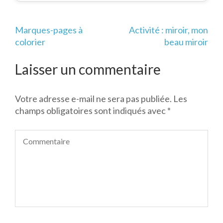
Navigation
Marques-pages à
Activité : miroir, mon
de
colorier
beau miroir
l’article
Laisser un commentaire
Votre adresse e-mail ne sera pas publiée.
Les
champs obligatoires sont indiqués avec
*