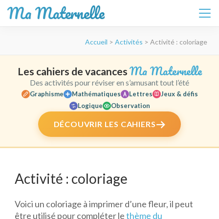
Ma Maternelle
Aller
Accueil
>
Activités
>
Activité : coloriage
au
contenu
(Pressez
Ma Maternelle
Les cahiers de vacances
Entrée)
Des activités pour réviser en s’amusant tout l’été
Graphisme
Mathématiques
Lettres
Jeux & défis
Logique
Observation
DÉCOUVRIR LES CAHIERS
Activité : coloriage
Voici un coloriage à imprimer d’une fleur, il peut
être utilisé pour compléter le
thème du